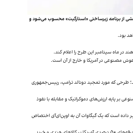
که بخشی از برنامه زیرساختی «استارگیت» محسوب می‌شود و
د در ماه سپتامبر این طرح را اعلام کند.
 هوش مصنوعی در آمریکا و خارج از آن است.
ری شرکت‌های سافت‌بانک و اوراکل حدود ۴.۵ گیگاوات ظرفیت ایجاد کند؛ طرحی که مورد تمجید دونالد ترامپ، رییس‌جمهوری
عی بر پایه ارزش‌های دموکراتیک و مقابله با نفوذ
 داده پنج گیگاواتی در ابوظبی خبر داده است که یک گیگاوات آن به اوپن‌ای‌آی اختصاص
گسترش فعالیت اوپن‌ای‌آی در هند در شرایطی صورت می‌گیرد که روابط تجاری واشینگتن و دهلی‌نو در هفته‌های اخیر به‌دلیل تعرفه‌های ۵۰ درصدی آمریکا بر کالاهای هندی و خرید