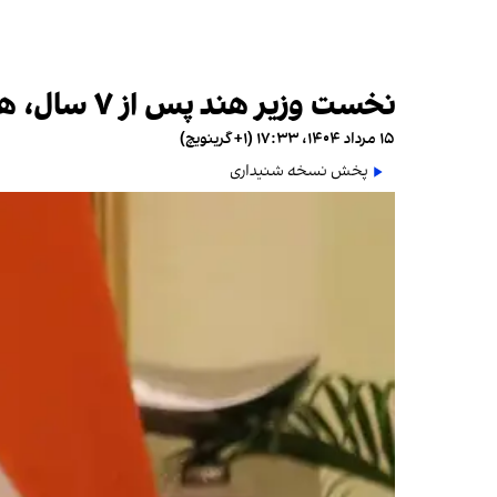
نخست وزیر هند پس از ۷ سال، هم‌زمان با تنش فزاینده میان دهلی‌نو و واشینگتن به چین می‌رود
۱۵ مرداد ۱۴۰۴، ۱۷:۳۳ (‎+۱ گرینویچ)
پخش نسخه شنیداری