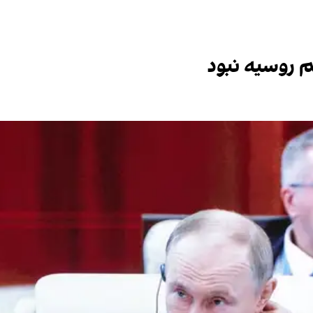
م روسیه نبود