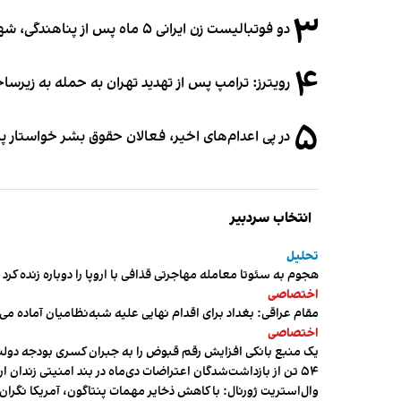
۳
دو فوتبالیست زن ایرانی ۵ ماه پس از پناهندگی، شهروند استرالیا شدند
۴
رویترز: ترامپ پس از تهدید تهران به حمله به زیرس
۵
در پی اعدام‌های اخیر، فعالان حقوق بشر خواستار پ
انتخاب سردبیر
تحلیل
هجوم به سئوتا معامله مهاجرتی قذافی با اروپا را دوباره زنده کرد
اختصاصی
مقام عراقی: بغداد برای اقدام نهایی علیه شبه‌نظامیان آماده می
اختصاصی
یک منبع بانکی افزایش رقم قبوض را به جبران کسری بودجه دول
۵۴ تن از بازداشت‌شدگان اعتراضات دی‌ماه در بند امنیتی زندان اردبیل به سر می‌برند
وال‌استریت ژورنال: با کاهش ذخایر مهمات پنتاگون، آمریکا نگرا