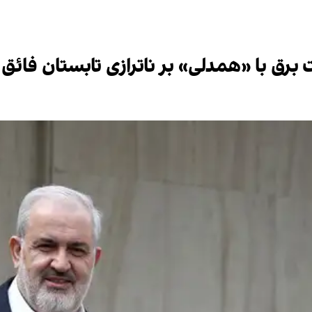
رق با «همدلی» بر ناترازی تابستان فائق م