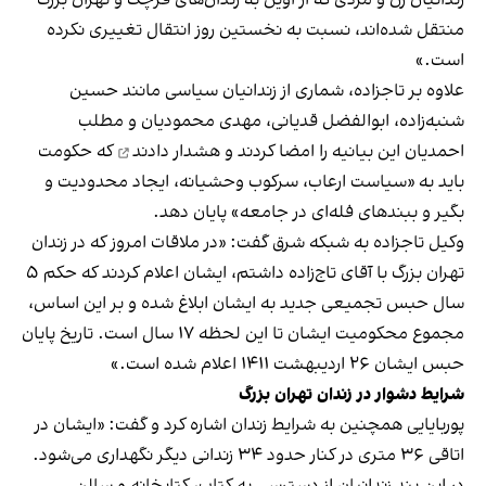
منتقل شده‌اند، نسبت به نخستین روز انتقال تغییری نکرده
است.»
علاوه بر تاجزاده، شماری از زندانیان سیاسی مانند حسین
شنبه‌زاده، ابوالفضل قدیانی، مهدی محمودیان و مطلب
احمدیان این بیانیه را
امضا کردند و هشدار دادند
که حکومت
باید به «سیاست ارعاب، سرکوب وحشیانه، ایجاد محدودیت و
بگیر و ببندهای فله‌ای در جامعه» پایان دهد.
وکیل تاجزاده به شبکه شرق گفت: «در ملاقات امروز که در زندان
تهران بزرگ با آقای تاج‌زاده داشتم، ایشان اعلام کردند که حکم ۵
سال حبس تجمیعی جدید به ایشان ابلاغ شده و بر این اساس،
مجموع محکومیت ایشان تا این لحظه ۱۷ سال است. تاریخ پایان
حبس ایشان ۲۶ اردیبهشت ۱۴۱۱ اعلام شده است.»
شرایط دشوار در زندان تهران بزرگ
پوربایایی همچنین به شرایط زندان اشاره کرد و گفت: «ایشان در
اتاقی ۳۶ متری در کنار حدود ۳۴ زندانی دیگر نگهداری می‌شود.
در این بند زندانیان از دسترسی به کتاب، کتابخانه و سالن