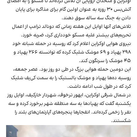
اوکراین و متحدان اروپایی آن تلاش کرده‌اند تا مسکو را به امضای
آتش‌بس ۳۰ روزه به عنوان اولین گام برای مذاکره برای پایان
دادن به جنگ سه ساله سوق دهند.
تلاش‌های آنها اوایل این هفته زمانی که دونالد ترامپ از اعمال
تحریم‌های بیشتر علیه مسکو خودداری کرد، ضربه خورد.
نیروی هوایی اوکراین اعلام کرد که روسیه در حمله شبانه خود
۲۹۸ پهپاد و ۶۹ موشک شلیک کرده که توانسته ۲۶۶ پهپاد و
۴۵ موشک را سرنگون کند.
این دومین حمله هوایی بزرگ در طی دو روز بود. عصر جمعه،
روسیه ده‌ها پهپاد و موشک بالستیک را به سمت کی‎‌یف شلیک
کرد که در طول شب ادامه داشت.
در شمال شرقی اوکراین، ایهور ترخوف، شهردار خارکیف، اوایل روز
یکشنبه گفت که پهپادها به سه منطقه شهر برخورد کرده و سه
نفر را زخمی کرده‌اند. انفجارها پنجره‌های آپارتمان‌های بلند را
شکستند.