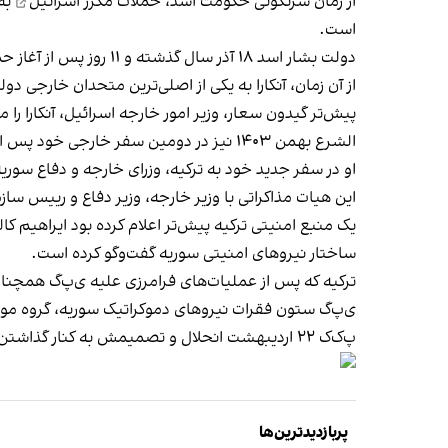
از زمان سرنگونی حکومت اسد،
حملات مکرر اسرائیل
به 
است.
دولت بشار اسد ۱۸ آذر سال گذشته و ۱۱ روز پس از آغاز حملات گروه‌های مسلح مخالف،
از آن زمان، آنکارا به یکی از اصلی‌ترین متحدان خارجی 
پیش‌تر گیدون سعار، وزیر امور خارجه اسرائیل، آنکارا را
الشرع بهمن ۱۴۰۳ نیز در دومین سفر خارجی خود پس از عربستان سعودی، به ترکیه رفت و با اردوغان
او در سفر جدید خود به ترکیه، وزرای خارجه و دفاع سوریه 
این هیات مذاکراتی با وزیر خارجه، وزیر دفاع و رییس سا
یک منبع امنیتی ترکیه پیش‌تر اعلام کرده بود ایراهیم کا
ساختار نیروهای امنیتی سوریه گفت‌وگو کرده است.
ترکیه که پس از عملیات‌های فرامرزی علیه ی‌پ‌گ همچنان 
ی‌پ‌گ ستون فقرات نیروهای دموکراتیک سوریه، گروه مورد 
پ‌ک‌ک ۲۲ اردیبهشت انحلال و تصمیمش به کنار گذاشتن مبارزه مسلحانه را
پربازدیدترین‌ها