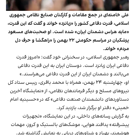
علی خامنه‌ای در جمع مقامات و کارکنان صنایع نظامی جمهوری
اسلامی، قدرت دفاعی کشور را «زبانزد» خواند و گفت که این قدرت،
«مایه هراس دشمنان ایران» شده است. او صحبت‌های مسعود
پزشکیان در مراسم حکومتی ۲۲ بهمن را «راهگشا و حرف دل
مردم» خواند.
رهبر جمهوری اسلامی، در سخنرانی خود گفت: «امروز قدرت
دفاعی ایران زبانزد است. دوستان ایران به این قدرت دفاعی
می‌بالند و دشمنان ایران از این قدرت دفاعی می‌هراسند.»
او، چهارشنبه ۲۴ بهمن، همراه با محمد باقری، رییس ستاد کل
نیروهای مسلح و دیگر فرماندهان نظامی، از «نمایشگاه آخرین
دستاوردهای دانشمندان صنعت دفاعی» که در «حسینیه امام
خمینی» دفتر او برگزار شد، بازدید کرد.
به گزارش رسانه‌های داخلی، در این نمایشگاه، «تجهیزات
پیشرفته» پدافند هوایی، موشک‌های بالستیک و کروز، مهمات
هوشمند، پهپاد و شناورهای دریایی به نمایش گذاشته شد.