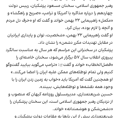
رهبر جمهوری اسلامی، سخنان مسعود پزشکیان، رییس دولت
چهاردهم را درباره مذاکره با آمریکا و ترامپ، «صریح و راهگشا» و
«مکمل» راهپیمایی ۲۲ بهمن خواند و گفت که او «حرف دل مردم
و آنچه را لازم بود»، بیان کرد.
او گفت راهپیمایی ۲۲ بهمن، «شخصیت، توان و پایداری ایرانیان
در مقابل تهدیدات مکرر دشمن» را نشان داد.
پزشکیان در سخنرانی این مراسم که هر سال به مناسبت سالگرد
پیروزی انقلاب سال ۵۷ برگزار می‌شود، سخنان خامنه‌ای را
«فصل‌الخطاب»
خواند و گفت
: «ترامپ می‌گوید بیایید گفت‌وگو
کنیم ولی تمام توطئه‌های ممکن علیه ایران را امضا می‌کند.»
او همچنین گفت که آمریکا باید «خواب به زمین زدن ایران را با
وجود همه نقشه‌ها و توطئه‌هایش، ببیند».
حسین شریعتمداری، مدیرمسئول روزنامه کیهان که منصوب و
از نزدیکان رهبر جمهوری اسلامی است، این سخنان پزشکیان را
«دشمن‌شکن و هوشمندانه»‌ خواند.
شریعتمداری پیش از این بارها به مقامات دولت پزشکیان و