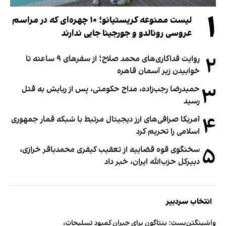
۱
لیست ممنوعه کریستیانو؛ ۱۰ چهره‌ای که در مراسم
عروسی رونالدو و جورجینا جایی ندارند
۲
روایت فداکاری‌های محمد صلاح؛ از سفرهای ۹ ساعته تا
خوابیدن زیر آسمان قاهره
۳
حمیدرضا رجب‌زاده، مداح حکومتی، پس از ربایش به قتل
رسید
۴
آمریکا صرافی‌های ارز دیجیتال مرتبط با شبکه قمار جمهوری
اسلامی را تحریم کرد
۵
سخنگوی قوه قضاییه از تعقیب کیفری محمدباقر خرازی،
دبیر‌کل حزب‌الله ایران، خبر داد
انتخاب سردبیر
واشینگتن‌پست: پنتاگون برای جبران کمبود تسلیحات،