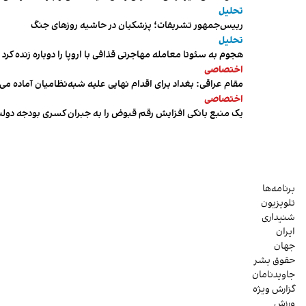
تحلیل
رییس‌جمهور تشریفات؛ پزشکیان در حاشیه روزهای جنگ
تحلیل
هجوم به سئوتا معامله مهاجرتی قذافی با اروپا را دوباره زنده کرد
اختصاصی
مقام عراقی: بغداد برای اقدام نهایی علیه شبه‌نظامیان آماده می
اختصاصی
یک منبع بانکی افزایش رقم قبوض را به جبران کسری بودجه دول
برنامه‌ها
تلویزیون
شنیداری
ایران
جهان
حقوق بشر
جاویدنامان
گزارش ویژه
ورزش