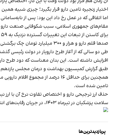
آن زمان هم قرار بود دولت وقت با این کار، اختصاص یاران
اختیار زنجیره تامین دارو قرار بگیرد؛ چیزی شبیه همین
اما اتفاقی که در عمل رخ داد این بود: پس از نابه‌سامانی شد
مقام‌های جمهوری اسلامی، سبب شکوفایی صنعت دارو شود،
ب
صدها قلم دارو و هزار و ۳۰۰ میلیارد تومان چک برگشتی داروخانه‌ها از بیمه‌ها نبود.
طی دو سالی که از آغاز طرح دارویار در دولت رئیسی گذش
افزایش داشته است. این بدان معناست که دود طرح دارو
طبق گزارش کمیسیون بهداشت و درمان مجلس یازدهم که اردیبهشت ۱۴۰۳ منتشر شد، هزینه ته
همچنین برای حداقل ١٦ درصد از مجمو
تامین شده است.
حذف ارز ترجیحی دارو و اختصاص تفاوت نرخ آن با ارز نی
سلامت پزشکیان در تیرماه ۱۴۰۳، در جریان رقابت‌های انتخاباتی، نسبت به آن انتقاد کرد و گفت این طرح چندان موفق نبوده است.
پربازدیدترین‌ها