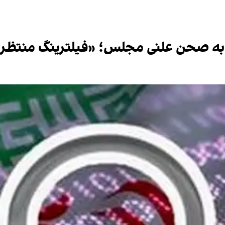
به صحن علنی مجلس؛ «فیلترینگ منتظر قا