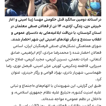
در آستانه دومین سالگرد قتل حکومتی مهسا ژینا امینی و آغاز
خیزش «زن، زندگی، آزادی»، ۱۴ تن از فعالان صنفی معلمان در
استان کردستان، با دریافت ابلاغیه‌هایی به دادسرای عمومی و
انقلاب سنندج و دیگر نهادهای امنیتی این شهر احضار شدند.
شورای هماهنگی تشکل‌های صنفی فرهنگیان ایران، اسامی
فعالان احضار شده را محمدرضا مرادی، آرام ابراهیمی، صادق
کنعانی، غیاث نعمتی، نسرین کریمی، مجید کریمی، صلاح حاجی
میرزایی، فاطمه زندکریمی، کورش عزتی امینی، فیصل نوری، رضا
طهماسبی، شهریار نادری، بهزاد قوامی و رزگار حیدری، عنوان
کرد.
طبق این گزارش، این شهروندان با اتهام‌های «اجتماع و تبانی
علیه امنیت کشور»، «تبلیغ علیه نظام جمهوری اسلامی»، و
«اخلال در نظم عمومی» مواجه شده‌اند.
جلسه آخرین دفاع این فعالان صنفی روز ۲۵ تیر امسال در