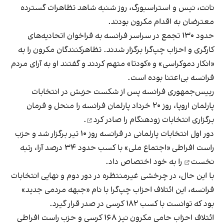
نانت، نیس و استراسبورگ، روز شنبه شاهد تظاهرات گسترده
معترضان به اقدام مکرون بودند.
حدود ۱۳۰ تجمع در سراسر فرانسه به فراخوان اتحادیه‌های
کارگری و احزاب چپ‌گرا برگزار شدند. تظاهرکنندگان مکرون را به
«انکار دموکراسی» و «کودتا» متهم کردند و گفتند او به آرای مردم
فرانسه بی‌اعتنا بوده است.
رییس‌جمهوری فرانسه پس از شکست حزبش در انتخابات
پارلمان اروپا، روز ۲۰ خرداد پارلمان فرانسه را منحل و فرمان
برگزاری انتخابات زودهنگام را
صادر کرد
.
دور اول انتخابات پارلمانی در فرانسه روز ۱۰ تیر برگزار شد و حزب
راست‌ افراطی «اجتماع ملی» با کسب حدود ۳۴ درصد آرا،
رتبه
نخست
را به خود اختصاص داد.
با این حال، در چرخشی غیرمنتظره در دور دوم و نهایی انتخابات
فرانسه، این ائتلاف احزاب چپ‌گرا با نام «جبهه مردمی جدید»
بود که توانست با کسب ۱۸۲ کرسی در صدر قرار گیرد.
ائتلاف احزاب حامی مکرون نیز ۱۶۸ کرسی و حزب راست افراطی