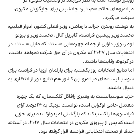
رویترز نوشته است به نظر می‌رسد در وضعیت کنونی، در
میانه‌روهای حاکم هم، نبرد جانشینی برای جایگزینی مکرون،
سرعت می‌گیرد.
به نوشته رویترز، جرالد دارمانین، وزیر فعلی کشور، ادوار فیلیپ،
نخست‌وزیر پیشین فرانسه، گابریل آتال، نخست‌وزیر و برونو
لومر، وزیر دارایی از جمله چهره‌هایی هستند که مایل هستند در
انتخابات سال ۲۰۲۷ که مکرون در آن حق شرکت نخواهد داشت،
در گردونه رقابت‌ها باشند.
اما نتایج انتخابات روز یکشنبه برای پارلمان اروپا در فرانسه برای
سوسیالیست‌های میانه‌رو این کشور هم نتایج دور از انتظاری به
دنبال داشت.
حزب سوسیالیست به رهبری رافائل گلکسمان، که یک چهره
معتدل حامی اوکراین است، توانست نزدیک به ۱۴درصد آرای
فرانسوی‌ها را کسب کند که بازگشتی امیدوارکننده برای حزبی
است که پس از پیروزی مکرون در انتخابات سال ۲۰۱۷، در آستانه
حذف از صحنه انتخاباتی فرانسه قرار گرفته بود.