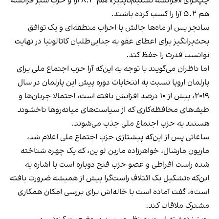
چپ‌گرای «فرانسه تسلیم‌ناپذیر» هم ۸.۳ آٰرا و حزب سبز فرانسه
هم ۵.۲ آرا را کسب کرده باشند.
سانچز پس از ماه‌ها چالش با احزاب منطقه‌ای و یک توافق
بحث‌برانگیز برای اعطای عفو به جدایی‌طلبان کاتالونیا در نهایت
توانست قدرت را حفظ کند.
اما ناظران می‌گویند با توجه به این‌که آرا حزب اجتماع ملی برای
پارلمان اروپا نسبت به انتخابات دوره پیش این پارلمان در سال
۲۰۱۹، بیش از ۱۰ درصد افزایش یافته است، احتمالا جریان‌ها و
طیف‌های محافظه‌کاری که از سیاست‌های میانه‌روها ناخشوند
هستند به حزب اجتماع ملی جذب می‌شوند.
ساعاتی پس از این‌که پیشتازی حزب اجتماع ملی اعلام شد،
ماریون مارشال، خواهرزاده مارین لو پن، که یک چهره شناخته
شده راست افراطی و عضو حزب فتح دوباره است با اشاره به
این‌که «تشکیل یک ائتلاف راست‌گرا بیش از همیشه ضرورت یافته
است»، گفت آماده است با خاله‌اش برای بررسی امکان همکاری
مشترک ملاقات کند.