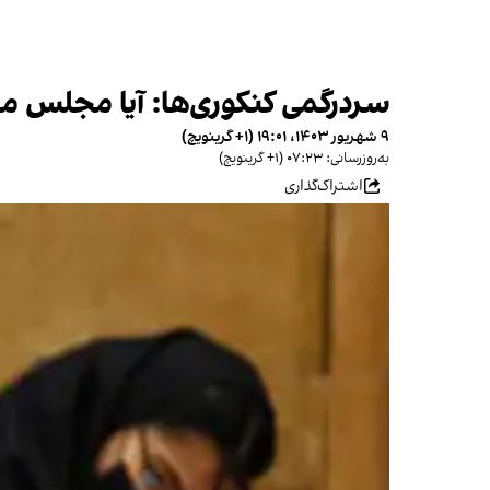
سردرگمی کنکوری‌ها: آیا مجلس مص
۹ شهریور ۱۴۰۳، ۱۹:۰۱ (‎+۱ گرینویچ)
به‌روزرسانی: ۰۷:۲۳ (‎+۱ گرینویچ)
اشتراک‌گذاری