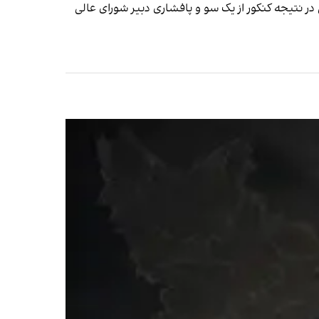
یجه کنکور از یک سو و پافشاری دبیر شورای عالی