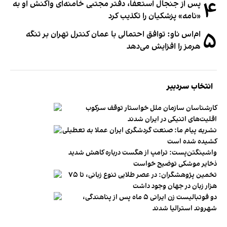
۴
پس از جنجال استعفا، دفتر مجتبی خامنه‌ای واکنش او به
«نامه» پزشکیان را تکذیب کرد
۵
ام‌اس ناو: توافق احتمالی با عمان کنترل تهران بر تنگه
هرمز را افزایش می‌دهد
انتخاب سردبیر
کارشناسان سازمان ملل خواستار توقف سرکوب
اقلیت‌های اتنیکی در ایران شدند
نشریه پیام ما: صنعت گردشگری ایران عملا به تعطیلی
کشیده شده است
واشینگتن‌پست: ترامپ از هگست درباره کاهش شدید
ذخایر موشکی توضیح خواست
تخمین پژوهشگران: در عصر طلایی تنوع زبانی، تا ۷۵
هزار زبان در جهان وجود داشت
دو فوتبالیست زن ایرانی ۵ ماه پس از پناهندگی،
شهروند استرالیا شدند