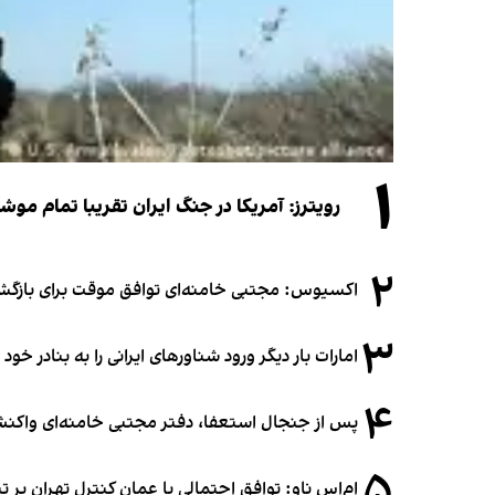
۱
رویترز: آمریکا در جنگ ایران تقریبا تمام موش
۲
اکسیوس: مجتبی خامنه‌ای توافق موقت برای بازگشای
۳
امارات بار دیگر ورود شناورهای ایرانی را به بنادر خود
۴
پس از جنجال استعفا، دفتر مجتبی خامنه‌ای واکنش 
۵
ام‌اس ناو: توافق احتمالی با عمان کنترل تهران بر ت