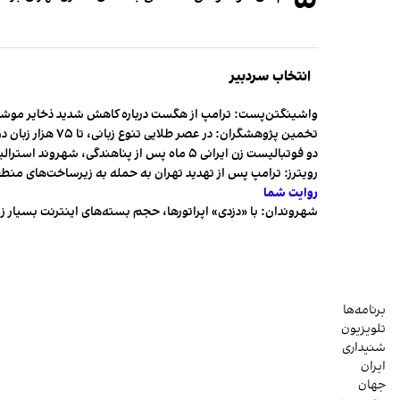
انتخاب سردبیر
واشینگتن‌پست: ترامپ از هگست درباره کاهش شدید ذخایر مو
تخمین پژوهشگران: در عصر طلایی تنوع زبانی، تا ۷۵ هزار زبان در جهان وجود داشت
دو فوتبالیست زن ایرانی ۵ ماه پس از پناهندگی، شهروند استرالیا شدند
رویترز: ترامپ پس از تهدید تهران به حمله به زیرساخت‌های منط
روایت شما
شهروندان:‌ با «دزدی» اپراتورها، حجم بسته‌های اینترنت بسیار ز
برنامه‌ها
تلویزیون
شنیداری
ایران
جهان