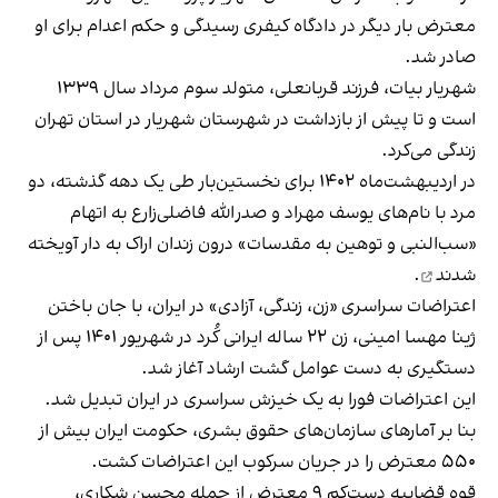
معترض بار دیگر در دادگاه کیفری رسیدگی و حکم اعدام برای او
صادر شد.
شهریار بیات، فرزند قربانعلی، متولد سوم مرداد سال ۱۳۳۹
است و تا پیش از بازداشت در شهرستان شهریار در استان تهران
زندگی می‌کرد.
در اردیبهشت‌ماه ۱۴۰۲ برای نخستین‌بار طی یک دهه‌ گذشته، دو
مرد با نام‌های یوسف مهراد و صدرالله فاضلی‌زارع به اتهام
«سب‌النبی و توهین به مقدسات» درون زندان اراک
به دار آویخته
شدند
.
اعتراضات سراسری «زن، زندگی، آزادی» در ایران، با جان باختن
ژینا مهسا امینی، زن ۲۲ ساله ایرانی کُرد در شهریور ۱۴۰۱ پس از
دستگیری به دست عوامل گشت ارشاد آغاز شد.
این اعتراضات فورا به یک خیزش سراسری در ایران تبدیل شد.
بنا بر آمارهای سازمان‌های حقوق بشری، حکومت ایران بیش از
۵۵۰ معترض را در جریان سرکوب این اعتراضات کشت.
قوه قضاییه دست‌کم ۹ معترض از جمله محسن شکاری،