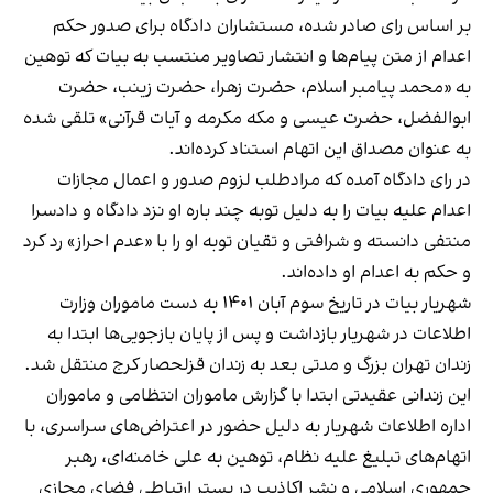
بر اساس رای صادر شده، مستشاران دادگاه برای صدور حکم
اعدام از متن پیام‌ها و انتشار تصاویر منتسب به بیات که توهین
به «محمد پیامبر اسلام، حضرت زهرا، حضرت زینب، حضرت
ابوالفضل، حضرت عیسی و مکه مکرمه و آیات قرآنی» تلقی شده
به عنوان مصداق این اتهام استناد کرده‌اند.
در رای دادگاه آمده که مرادطلب لزوم صدور و اعمال مجازات
اعدام علیه بیات را به دلیل توبه چند باره او نزد دادگاه و دادسرا
منتفی دانسته و شرافتی و تقیان توبه او را با «عدم احراز» رد کرد
و حکم به اعدام او داده‌اند.
شهریار بیات در تاریخ سوم آبان ۱۴۰۱ به دست ماموران وزارت
اطلاعات در شهریار بازداشت و پس از پایان بازجویی‌ها ابتدا به
زندان تهران بزرگ و مدتی بعد به زندان قزلحصار کرج منتقل شد.
این زندانی عقیدتی ابتدا با گزارش ماموران انتظامی و ماموران
اداره اطلاعات شهریار به دلیل حضور در اعتراض‌های سراسری، با
اتهام‌های تبلیغ علیه نظام، توهین به علی خامنه‌ای، رهبر
جمهوری اسلامی و نشر اکاذیب در بستر ارتباطی فضای مجازی