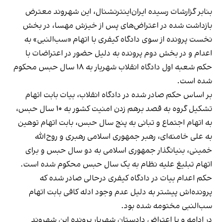
بنابر گزارشات رسیده ایران‌اینترنشنال، این شهروند معترض
بازداشت شده در اعتراض‌های پس از خیزش مهسا، در بخش
نخست پرونده از سوی دادگاه کیفری با اتهام «سب‌النبی» به
اعدام و در بخش دوم پرونده به دلیل حضور در اعتراضات با
حکم شعبه اول دادگاه انقلاب شهریار به ۱۸ سال حبس محکوم
شده است.
بر اساس حکم صادر شده در دادگاه انقلاب، بیات بابت اتهام
تشکیل گروه به قصد برهم زدن امنیت کشور به ۱۰ سال حبس،
به اتهام ‏اجتماع و تبانی به پنج سال حبس، بابت اتهام ‏توهین
به علی خامنه‌ای، رهبر جمهوری اسلامی رهبری و روح‌الله
خمینی، بنیانگذار جمهوری اسلامی به دو سال حبس و برای
اتهام ‏تبلیغ علیه نظام به یک سال حبس محکوم شده است.
حکم اعدام بیات در دادگاه کیفری درحالی صادر شده که
پرونده‌اش پیشتر به دلیل عدم وجود ادله کافی بابت اتهام
سب‌النبی مختومه شده بود.
در ادامه و با اعتراض دادستان شهریار پرونده این شهروند