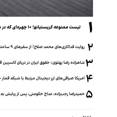
۱
لیست ممنوعه کریستیانو؛ ۱۰ چهره‌ای که در مراسم عروسی رونالدو و جورجینا جایی ندارند
۲
روایت فداکاری‌های محمد صلاح؛ از سفرهای ۹ ساعته تا خوابیدن زیر آسمان قاهره
۳
شاهزاده رضا پهلوی: حقوق ایران در دریای کاسپین 
۴
آمریکا صرافی‌های ارز دیجیتال مرتبط با شبکه قمار 
۵
حمیدرضا رجب‌زاده، مداح حکومتی، پس از ربایش به