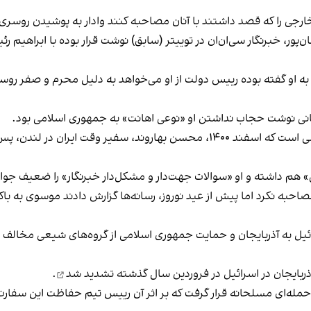
رجی را که قصد داشتند با آنان مصاحبه کنند وادار به پوشیدن روسری ک
ن‌پور، خبرنگار سی‌ان‌ان در توییتر (سابق) نوشت قرار بوده با ابراهیم 
ن» به او گفته بوده رییس دولت از او می‌خواهد به دلیل محرم و صفر رو
جانی نوشت حجاب نداشتن او «نوعی اهانت» به جمهوری اسلامی بود.
درخواست این رسانه سپاه برای کناره‌گیری موسوی در حالی است که اسفند ۱۴۰۰، محسن
 هم داشته و او «سوالات جهت‌دار و مشکل‌دار خبرنگار» را ضعیف جوا
احبه نکرد اما پیش از عید نوروز،
رسانه‌ها گزارش دادند
موسوی به باکو
رائیل به آذربایجان و حمایت جمهوری اسلامی از گروه‌های شیعی مخالف 
ربایجان در اسرائیل در فروردین سال گذشته
تشدید شد
.
ران هدف حمله‌ای مسلحانه قرار گرفت که بر اثر آن رییس تیم حفاظت این سف