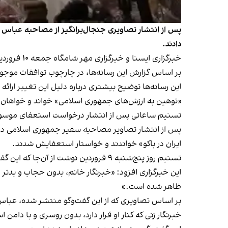
پس از انتشار تصاویری جنجال‌برانگیز از مصاحبه عباس مو
دادند.
خبرگزاری ایسنا
و
خبرگزاری مهر
شامگاه جمعه ۱۰ فروردین به نقل از یک منبع آگاه نوشتند «ماموریت سید عباس موسوی، سفیر جمهوری اسلامی ایران در باکو پایان یافته» است.
بر اساس گزارش این رسانه‌ها، در چارچوب توافقات موجو
این رسانه‌ها توضیح بیشتری درباره دلیل این تغییر ارائه
«توهین به ارزش‌های جمهوری اسلامی» خواند و خواها
تسنیم ساعاتی پس از انتشار درخواست استعفای موسوی، 
پس از انتشار تصاویر مصاحبه سفیر جمهوری اسلامی در باک
ایران در باکو» خواندند و خواستار استعفایش شدند.
تسنیم روز پنج‌شنبه ۹ فروردين نوشت
از آن‌جا که این گ
این خبرگزاری افزود: «خبرنگار خانم، بدون حجاب و بدتر 
ظاهر شده است.»
بر اساس تصاویری که از این گفت‌وگو منتشر شده، عباس م
خبرنگار زنی که کنار او قرار دارد،
بدون روسری و با دامن ا