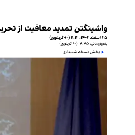
واشینگتن تمدید معافیت از تحریم عر
۲۵ اسفند ۱۴۰۲، ۱۱:۱۲ (‎+۰ گرینویچ)
به‌روزرسانی: ۱۴:۴۵ (‎+۰ گرینویچ)
پخش نسخه شنیداری