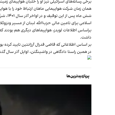
برخی رسانه‌های اسرائیلی نیز او را خلبان هواپیمای زمین
همان زمان شرکت هواپیمایی ماهان ارتباط خود را با هواپیمای توقیف شده در آر
شش ماه پس از این توقیف و در اواخر آذر سال ۱۴۰۱، شرکت بیمه کشتی‌رانی لویدز سندهایی محرمانه و هشدارهایی برای مشتریانش
اسلامی برای تامین مالی حزب‌االله لبنان از مسیر ونزوئل
براساس اطلاعات لویدز، هواپیماهای دیگری هم بودند که ا
داشت.
بر اساس اطلاعاتی که قاضی فدرال آرژانتین تایید کرده بود، این هواپیما در فاصله زمستان ۱۴۰۰ تا بهار ۴۰۱
در همین راستا دادگاهی در واشینگتن، اوایل آذر سال گذش
پربازدیدترین‌ها