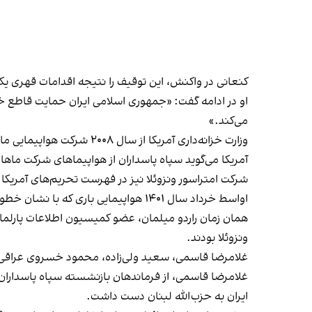
کنعانی در واکنش، این توقیف را نتیجه اقدامات قهری یک
او در ادامه گفت: «جمهوری اسلامی ایران حمایت قاطع خود
می‌کند.»
وزارت خزانه‌داری آمریکا از سال ۲۰۰۸ شرکت هواپیمایی ماهان ایر را به دلیل حمایت از نیروی قدس سپاه پاسداران مورد تحریم کرده است.
آمریکا می‌گوید سپاه پاسداران از هواپیماهای شرکت ماها
شرکت امتراسور ونزوئلا نیز در فهرست تحریم‌های آمریکا قر
اواسط خرداد سال ۱۴۰۱ هواپیمایی باری که با نشان خطوط هوایی امتراسور تردد می‌کرد در فرودگاه اسیسا، شهری در استان بوئنوس‌آیرس آرژانتین
ونزوئلا بودند.
غلامرضا قاسمی، سعید ولی‌زاده، محمود خسروی عراقی، ع
ایران به حزب‌الله لبنان دست داشت.