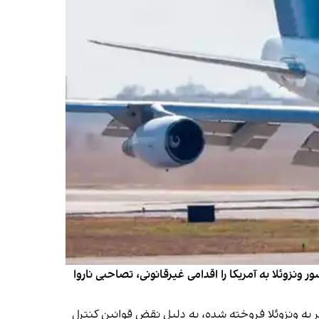
مهوری اسلامی روز سه‌شنبه ۲۴ بهمن، توقیف و انتقال هواپیمای باری ۷۴۷ شرکت امتراسور ونزوئلا به آمریکا را اقدامی غیرقانونی، تصاحبی ناروا
لام کرد یک هواپیمای باری بوئینگ ۷۴۷ را که از طرف شرکت ماهان‌ایر به ونزوئلا فروخته شده، به دلیل نقض قوانین کنترل