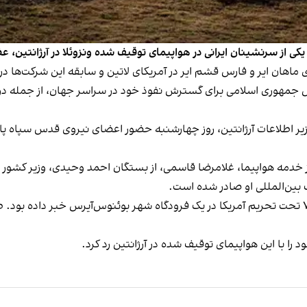
 یکی از سرنشینان ایرانی در هواپیمای توقیف شده ونزوئلا در آرژانتین
ماهان ایر و فارس قشم ایر در آمریکای لاتین و سابقه این شرکت‌ها در ه
ش جمهوری اسلامی برای گسترش نفوذ خود در سراسر جهان، از جمله در آم
وزیر اطلاعات آرژانتین، روز چهارشنبه حضور اعضای نیروی قدس سپاه پاسد
 از خدمه هواپیما، غلامرضا قاسمی، از بستگان احمد وحیدی، وزیر کشور
بین‌المللی او صادر شده است.
وزارت امنیت آرژانتین روز شنبه از توقیف این بویینگ ۷۴۷ تحت تحریم آمریکا در یک فرودگاه شهر بوئ
 را با این هواپیمای توقیف شده در آرژانتین رد کرد.