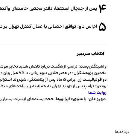
۴
پس از جنجال استعفا، دفتر مجتبی خامنه‌ای واکنش 
۵
ام‌اس ناو: توافق احتمالی با عمان کنترل تهران بر ت
انتخاب سردبیر
واشینگتن‌پست: ترامپ از هگست درباره کاهش شدید ذخایر مو
تخمین پژوهشگران: در عصر طلایی تنوع زبانی، تا ۷۵ هزار زبان در جهان وجود داشت
دو فوتبالیست زن ایرانی ۵ ماه پس از پناهندگی، شهروند استرالیا شدند
رویترز: ترامپ پس از تهدید تهران به حمله به زیرساخت‌های منط
روایت شما
شهروندان:‌ با «دزدی» اپراتورها، حجم بسته‌های اینترنت بسیار ز
برنامه‌ها