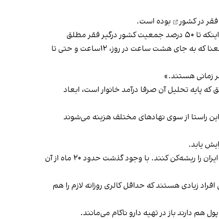
فقر در کشور
بوده است.
وحید محمودی، اقتصاددان و استاد اقتصاد دانشگاه تهران نیز در سرمقاله‌ای که برای روزنامه دنیای اقتصاد نوشته با اشاره به اینکه تا ۵۰ درصد جمعیت کشور درگیر فقر مطلق
هستند، اشاره کرده است از سال ۱۳۶۸ کشور دچار تورم‌ بالا و مزمن شده و سرپرست خانوار شروع به زمان‌فروشی کرده؛ به این معنا که به جای هشت ساعت در روز، ۱۲ساعت و حتی تا
که پایه تحلیل آن صرفا درآمد خانوار است، ابعاد
این راستا از سوی نهادهای مختلف هزینه می‌شوند
ایش یابد.
ابراهیم رئیسی در هفته‌های پایانی سال ۱۴۰۰ خطاب به متولیان دولت سیزدهم دستور داده بود تا ظرف دو هفته فقر مطلق در ایران را ریشه‌کن کنند. با وجود گذشت حدود ۲۰ ماه از آن
راد زیادی هستند که حداقل کالری روزانه لازم را هم
م دارند باز در تهیه دارو ناکام می‌مانند.