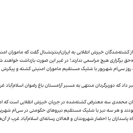
کشته‌شدگان خیزش انقلابی به ایران‌اینترنشنال گفت که ماموران امنیتی
ه «حق برگزاری هیچ مراسمی ندارند؛ در غیر این صورت بازداشت خواهند ش
ساکن پاکدشت بود که روز سی‌ام شهریور با شلیک مستقیم ماموران امنیتی کشته و
یور با انتشار ویدیویی خبر داد که دوربرگردان منتهی به مسیر آرامستان باغ رضوان
مان محمدی سه معترض کشته‌شده در جریان خیزش انقلابی است که ام
 شهریور نیز اطلاعات سپاه پاسداران با احضار شهروندان و فعالان رسانه‌ای اسلام‌آباد