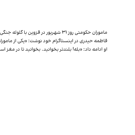
ماموران حکومتی روز ۳۱ شهریور در قزوین با گلوله جنگی جواد حیدری را کشتند و او سه روز بعد در روستای رحمت‌آباد بزرگ در بوئین‌زهرا دفن شد.
فاطمه حیدری در اینستاگرام خود نوشت: «یکی از ماموران لا
او ادامه داد: «بله! بلندتر بخوانید. بخوانید تا در مغز اس