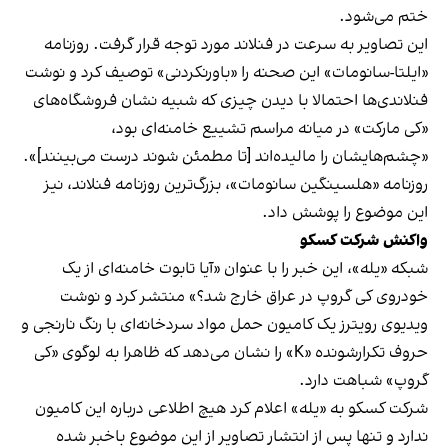
ختم می‌شود.
این تصاویر به سرعت در فنلاند مورد توجه قرار گرفت. روزنامه
«ایلتا-سانومات» این صحنه را «باورنکردنی» توصیف کرد و نوشت
فنلاندی‌ها احتمالا با دیدن چیزی که شبیه نشان فروشگاه‌های
«کی مارکت» در میانه مراسم تشییع خامنه‌ای بود،
«چشم‌هایشان را مالیده‌اند [تا مطمئن شوند درست می‌بینند]».
روزنامه «هلسینگین سانومات»، بزرگ‌ترین روزنامه فنلاند، نیز
این موضوع را پوشش داد.
واکنش شرکت کسکو
شبکه «یله»، این خبر را با عنوان «آیا تابوت خامنه‌ای از یک
خودروی کی گروپ در عراق خارج شد؟» منتشر کرد و نوشت
ویدیوی رویترز یک کامیون حمل مواد سردخانه‌ای با رنگ نارنجی و
حروف تکرارشونده «K» را نشان می‌دهد که ظاهرا به لوگوی «کی
گروپ» شباهت دارد.
شرکت کسکو به «یله» اعلام کرد هیچ اطلاعی درباره این کامیون
ندارد و تنها پس از انتشار تصاویر از این موضوع باخبر شده