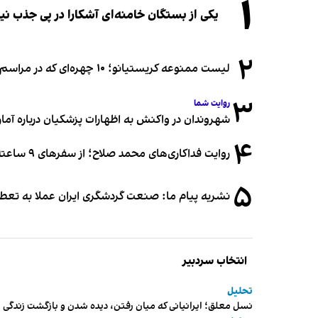
۱
یکی از بستگان خامنه‌ای آشکارا در پی جذب 
۲
لیست ممنوعه کریستیانو؛ ۱۰ چهره‌ای که در مراسم عروسی رونالدو و جورجینا جایی ندارند
۳
روایت شما
شهروندان در واکنش به اظهارات پزشکیان درباره آمار ج
۴
روایت فداکاری‌های محمد صلاح؛ از سفرهای ۹ ساعته تا خوابیدن زیر آسمان قاهره
۵
نشریه پیام ما: صنعت گردشگری ایران عملا به تع
انتخاب سردبیر
تحلیل
نسل معلق؛ ایرانیانی که میان رفتن، دیده شدن و بازگشت زندگی م