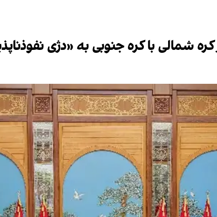
کره شمالی با کره جنوبی به «دژی نفوذناپذ