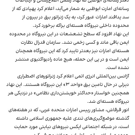
دفتر رسانه‌ای ابوظبی که نهاد رسمی اطلاع‌رسانی و ارتباطات
رسانه‌ای امارت ابوظبی به شمار می‌آید، اعلام کرد پهپادی که از
سد پدافند امارات عبور کرد، به یک ژنراتور برق در بیرون از
محدوده داخلی نیروگاه هسته‌ای براکه برخورد کرد.
این نهاد افزود که سطح تشعشعات در این نیروگاه در محدوده
ایمن باقی ماند و کسی زخمی نشد. سازمان فدرال نظارت
هسته‌ای امارات نیز بعدتر تایید کرد که این نیروگاه همچنان
ایمن است و در پی این حمله، هیچ ماده رادیواکتیوی منتشر
نشده است.
آژانس بین‌المللی انرژی اتمی اعلام کرد ژنراتورهای اضطراری
دیزلی در حال تامین برق «واحد ۳» این نیروگاه هستند. این نهاد
همچنین خواستار «حداکثر خویشتن‌داری نظامی» در نزدیکی هر
نیروگاه هسته‌ای شد.
انور قرقاش، مشاور رییس امارات متحده عربی، که در هفته‌های
گذشته موضع‌گیری‌های تندی علیه جمهوری اسلامی داشته
است، در شبکه اجتماعی ایکس نیروهای نیابتی مورد حمایت