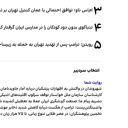
۳
ام‌اس ناو: توافق احتمالی با عمان کنترل تهران بر ت
۴
تنباکوی بدون دود کودکان را در مدارس ایران گرفتار 
۵
رویترز: ترامپ پس از تهدید تهران به حمله به زیرس
انتخاب سردبیر
روایت شما
شهروندان در واکنش به اظهارات پزشکیان درباره آمار جاویدنامان، ا
کارشناسان سازمان ملل خواستار توقف سرکوب اقلیت‌های اتنیکی 
نشریه پیام ما: صنعت گردشگری ایران عملا به تعطیلی کشیده 
واشینگتن‌پست: ترامپ از هگست درباره کاهش شدید ذخایر مو
تخمین پژوهشگران: در عصر طلایی تنوع زبانی، تا ۷۵ هزار زبان در جهان وجود داشت