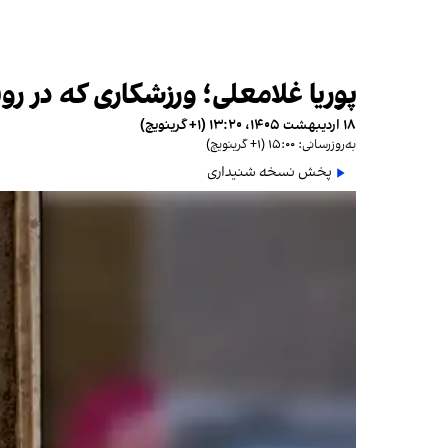
پوریا غلامعلی؛ ورزشکاری که در رو
۱۸ اردیبهشت ۱۴۰۵، ۱۳:۲۰ (‎+۱ گرینویچ)
به‌روزرسانی: ۱۵:۰۰ (‎+۱ گرینویچ)
پخش نسخه شنیداری