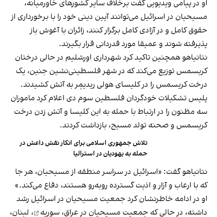
او در پیامی ویدیویی گفت برخلاف سایر کشورهای خاورمیانه،
مسیحیان در اسرائیل می‌توانند آیین دینی خود را با برخورداری از
حقوق کامل و در آزادی کامل برگزار کنند، زائران با آغوش باز
پذیرفته شوند و عمیقا مورد قدردانی قرار بگیرند.
نتانیاهو همچنین تاکید کرد شهرداری اورشلیم در حالی درختان
کریسمس توزیع می‌کند که در شهر فلسطینی‌نشین جنین، یک
درخت کریسمس را در کلیسای هولی ریدیمِر به آتش کشیدند.
پلیس تشکیلات خودگردان فلسطین سوم دی اعلام کرد ماموران
سه مظنون را در ارتباط با حمله به این کلیسا و آتش زدن درخت
کریسمس و صحنه تولد مسیح، بازداشت کردند.
تلاش جمهوری اسلامی برای انکار نقش داعش در
حمله به یهودیان در استرالیا
نتانیاهو گفت: «اسرائیل در سراسر منطقه از مسیحیان، هر جا
که با ارعاب و آزار و اذیت گسترده روبه‌رو هستند، دفاع می‌کند.»
او در ادامه خاطرنشان کرد جمعیت مسیحیان در اسرائیل رشد
داشته، در حالی که جمعیت مسیحیان در عراق،
سوریه
، لبنان،