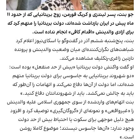
جو بنت، پسر لیندزی و کریگ فورمن، زوج بریتانیایی که از حدود ۱۱
ماه پیش در ایران بازداشت شده‌اند، دولت بریتانیا را متهم کرد که
برای آزادی والدینش «اقدام کافی» انجام نداده است.
بنت، پنج‌شنبه ششم آذر در گفت‌وگو با اسکای‌نیوز اعلام کرد
شباهت‌های نگران‌کننده‌ای میان وضعیت والدینش و پرونده
نازنین زاغری-رتکلیف مشاهده می‌کند.
او گفت واکنش دولت بریتانیا «بیش از حد منفعل» بوده است:
«دو شهروند بریتانیایی به جاسوسی برای دولت بریتانیا متهم
شده‌اند، اما دولت از آن‌ها دفاع نمی‌کند و اتهامات را آن‌طور که
باید به چالش نمی‌کشد. باید از شهروندانتان دفاع کنید.»
بنت اتهام‌های واردشده از سوی جمهوری اسلامی علیه والدینش
را «غیرواقعی» و نمونه‌ای از «گروگان‌گیری» توصیف کرد و افزود
هیچ دلیل موجهی برای سکوت یا احتیاط بیش از حد دولت
وجود ندارد: «آن‌ها جاسوس نیستند؛ موضوع کاملا روشن
است.»