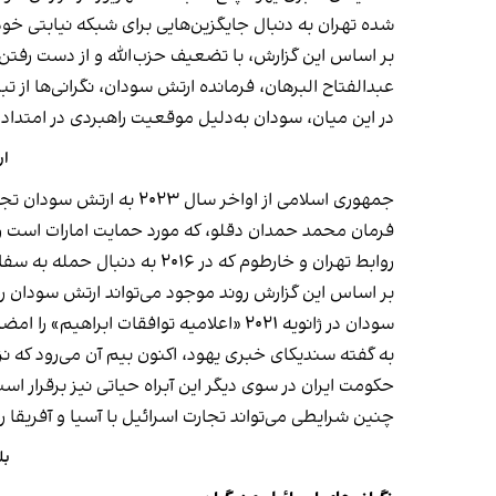
شده تهران به دنبال جایگزین‌هایی برای شبکه نیابتی خود
بر اساس این گزارش، با تضعیف حزب‌الله و از دست رفتن کا
عبدالفتاح البرهان، فرمانده ارتش سودان، نگرانی‌ها از ت
در این میان، سودان به‌دلیل موقعیت راهبردی در امتدا
ار
جمهوری اسلامی از اواخر سال ۲۰۲۳ به ارتش سودان تجهیزات نظامی، به‌ویژه پهپادهای «مهاجر-۶»
فرمان محمد حمدان دقلو، که مورد حمایت امارات است ر
روابط تهران و خارطوم که در ۲۰۱۶ به دنبال حمله به سفارت عربستان در ایران قطع شده بود، پس از ازسرگیری مناسبات تهران و ریاض در مارس ۲۰۲۳ بار دیگر احیا شد.
بر اساس این گزارش روند موجود می‌تواند ارتش سودان را به
سودان در ژانویه ۲۰۲۱ «اعلامیه توافقات ابراهیم» را امضا کرده و در مسیر عادی‌سازی روابط با اسرائیل قرار گرفته بود اما آغاز جنگ داخلی در ۲۰۲۳ این روند را متوقف کرد.
به گفته سندیکای خبری یهود، اکنون بیم آن می‌رود که ن
حکومت ایران در سوی دیگر این آبراه حیاتی نیز برقرار اس
چنین شرایطی می‌تواند تجارت اسرائیل با آسیا و آفریقا را
بل