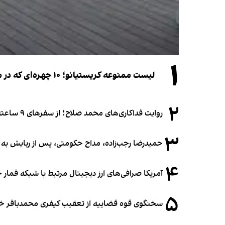
۱
لیست ممنوعه کریستیانو؛ ۱۰ چهره‌ای که در مراسم عروسی رونالدو و جورجینا جایی ندارند
۲
روایت فداکاری‌های محمد صلاح؛ از سفرهای ۹ ساعته تا خوابیدن زیر آسمان قاهره
۳
حمیدرضا رجب‌زاده، مداح حکومتی، پس از ربایش به
۴
آمریکا صرافی‌های ارز دیجیتال مرتبط با شبکه قمار 
۵
سخنگوی قوه قضاییه از تعقیب کیفری محمدباقر خرازی،