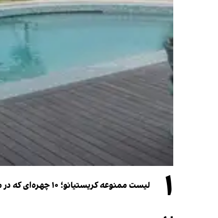
۱
لیست ممنوعه کریستیانو؛ ۱۰ چهره‌ای که در مراسم عروسی رونالدو و جورجینا جایی ندارند