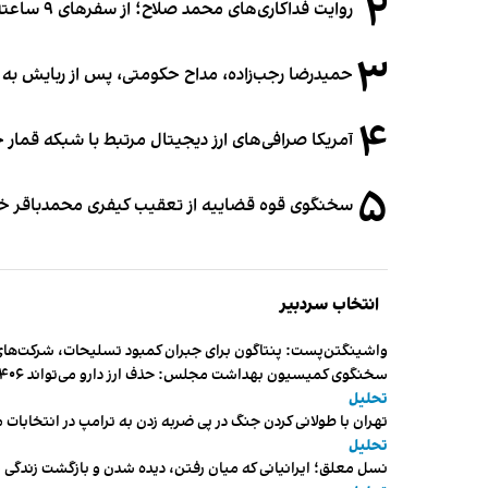
۲
روایت فداکاری‌های محمد صلاح؛ از سفرهای ۹ ساعته تا خوابیدن زیر آسمان قاهره
۳
حمیدرضا رجب‌زاده، مداح حکومتی، پس از ربایش به
۴
آمریکا صرافی‌های ارز دیجیتال مرتبط با شبکه قمار 
۵
سخنگوی قوه قضاییه از تعقیب کیفری محمدباقر خرازی،
انتخاب سردبیر
واشینگتن‌پست: پنتاگون برای جبران کمبود تسلیحات، شرکت‌های
سخنگوی کمیسیون بهداشت مجلس: حذف ارز دارو می‌تواند ۱۴۰۶ را به «سال کشتار بیماران» تبدیل کند
تحلیل
تهران با طولانی کردن جنگ در پی ضربه زدن به ترامپ در انتخابات 
تحلیل
نسل معلق؛ ایرانیانی که میان رفتن، دیده شدن و بازگشت زندگی م