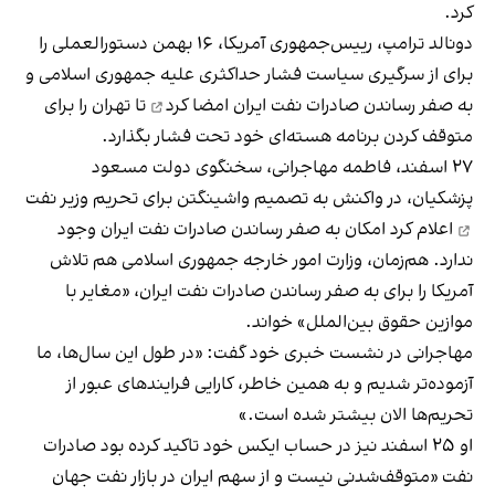
کرد.
دونالد ترامپ، رییس‌جمهوری آمریکا، ۱۶ بهمن دستورالعملی را
برای از سرگیری سیاست فشار حداکثری علیه جمهوری اسلامی و
به صفر رساندن صادرات نفت ایران
امضا کرد
تا تهران را برای
متوقف کردن برنامه هسته‌ای خود تحت فشار بگذارد.
۲۷ اسفند، فاطمه مهاجرانی، سخنگوی دولت مسعود
پزشکیان، در واکنش به تصمیم واشینگتن برای
تحریم وزیر نفت
اعلام کرد امکان به صفر رساندن صادرات نفت ایران وجود
ندارد. هم‌زمان، وزارت امور خارجه جمهوری اسلامی هم تلاش
آمریکا را برای به صفر رساندن صادرات نفت ایران، «مغایر با
موازین حقوق بین‌الملل» خواند.
مهاجرانی در نشست خبری خود گفت: «در طول این سال‌ها، ما
آزموده‌تر شدیم و به همین خاطر، کارایی فرایندهای عبور از
تحریم‌ها الان بیشتر شده است.»
او ۲۵ اسفند نیز در حساب ایکس خود تاکید کرده بود صادرات
نفت «متوقف‌شدنی نیست و از سهم ایران در بازار نفت جهان