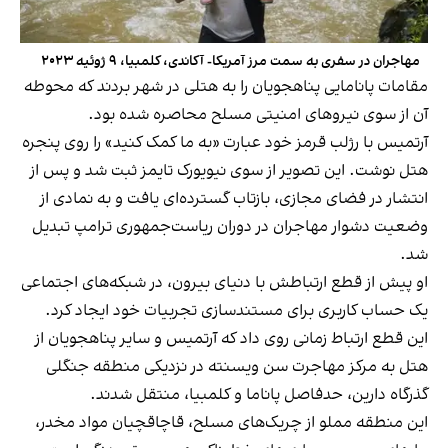
مهاجران در سفری به سمت مرز آمریکا- آکاندی، کلمبیا، ۹ ژوئیه ۲۰۲۳
مقامات پانامایی پناهجویان را به هتلی در شهر بردند که محوطه
آن از سوی نیروهای امنیتی مسلح محاصره شده ‌بود.
آرتمیس با رژلب قرمز خود عبارت «به ما کمک کنید» را روی پنجره
هتل نوشت. این تصویر از سوی نیویورک تایمز ثبت شد و پس از
انتشار در فضای مجازی، بازتاب گسترده‌ای یافت و به نمادی از
وضعیت دشوار مهاجران در دوران ریاست‌جمهوری ترامپ تبدیل
شد.
او پیش از قطع ارتباطش با دنیای بیرون، در شبکه‌های اجتماعی
یک حساب کاربری برای مستندسازی تجربیات خود ایجاد کرد.
این قطع ارتباط زمانی روی داد که آرتمیس و سایر پناهجویان از
هتل به مرکز مهاجرت سن ویسنته در نزدیکی منطقه جنگلی
گذرگاه دارین، حدفاصل پاناما و کلمبیا، منتقل شدند.
این منطقه مملو از چریک‌های مسلح، قاچاقچیان مواد مخدر،