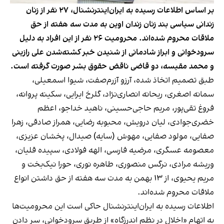
بر اساس اطلاعات رسیده به ایران‌اینترنشنال، ۲۷ نفر از زنان
زندانی سیاسی بند زنان زندان اوین به مدت سه هفته از حق
ملاقات محروم شده‌اند. محرومیت ۲۶ نفر از این افراد به دلیل
سرودخوانی و ابراز شادمانی از شنیدن خبر کشته‌شدن علی رازینی
و محمد مقیسه، دو قاضی ناقض حقوق بشر صورت گرفته است.
طبق تصمیم اتخاذ شده، آرزو آزرم‌صفت، شیوا اسمعیلی،
سمانه اصغری، ریحانه انصاری‌نژاد، گلرخ ایرایی، سکینه پروانه،
فروغ تقی‌پور، مریم حاجی‌حسینی، ناهید خداجو، اعظم
خضری‌جوادی، لیان درویش، محبوبه رضایی، همراز صادقی، زهرا
صفایی، مولود صفایی، مهوش (سایه) صیدال، پخشان عزیزی،
معصومه عسگری، مرضیه فارسی، الهه فولادی، سپیده قلیان،
وریشه مرادی، نرگس منصوری، طاهره نوری، حورا نیک‌بخت و
مریم یحیوی، از ۱۳ بهمن به مدت سه هفته از حق داشتن انواع
ملاقات محروم شده‌اند.
اطلاعات رسیده به ایران‌اینترنشنال حاکی است این محرومیت‌ها
به اتهام «اخلال در نظم اندرزگاه» از طریق سرودخوانی، سر دادن