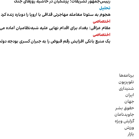
رییس‌جمهور تشریفات؛ پزشکیان در حاشیه روزهای جنگ
تحلیل
هجوم به سئوتا معامله مهاجرتی قذافی با اروپا را دوباره زنده کرد
اختصاصی
مقام عراقی: بغداد برای اقدام نهایی علیه شبه‌نظامیان آماده می
اختصاصی
یک منبع بانکی افزایش رقم قبوض را به جبران کسری بودجه دول
برنامه‌ها
تلویزیون
شنیداری
ایران
جهان
حقوق بشر
جاویدنامان
گزارش ویژه
ورزش
بازار