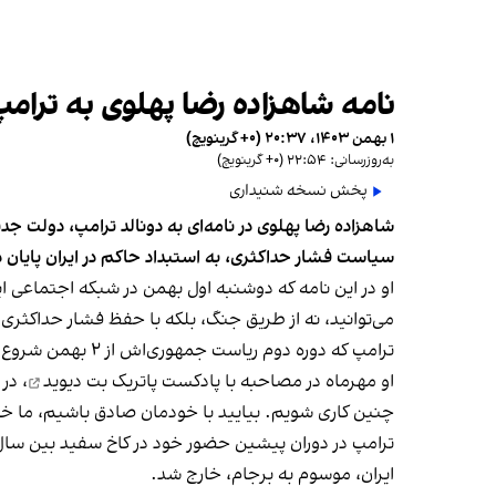
نامه شاهزاده رضا پهلوی به ترامپ
۱ بهمن ۱۴۰۳، ۲۰:۳۷ (‎+۰ گرینویچ)
به‌روزرسانی: ۲۲:۵۴ (‎+۰ گرینویچ)
پخش نسخه شنیداری
شاهزاده رضا پهلوی در نامه‌ای به دونالد ترامپ، دولت جدی
سیاست فشار حداکثری، به استبداد حاکم در ایران پایان 
او در این نامه که دوشنبه اول بهمن در شبکه اجتماعی ا
می‌توانید، نه از طریق جنگ، بلکه با حفظ فشار حداکثری 
ترامپ که دوره دوم ریاست‌ جمهوری‌اش از ۲ بهمن شروع شد، در موضع‌گیری‌های پیشین خود، تلاش برای تغییر حکومت در ایران را رد کرده است.
او مهرماه در
مصاحبه با پادکست پاتریک بت دیوید
، در
چنین کاری شویم. بیایید با خودمان صادق باشیم، ما خود
ایران، موسوم به برجام، خارج شد.