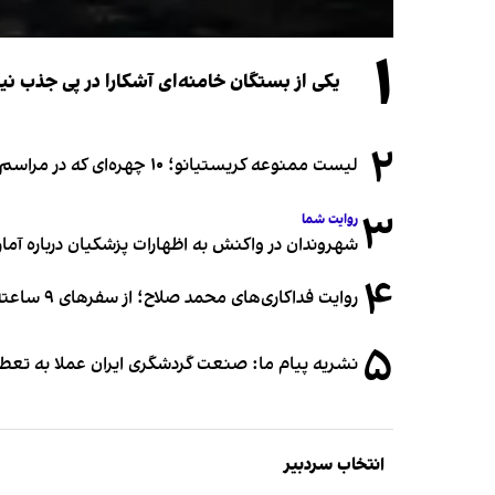
۱
یکی از بستگان خامنه‌ای آشکارا در پی جذب 
۲
لیست ممنوعه کریستیانو؛ ۱۰ چهره‌ای که در مراسم عروسی رونالدو و جورجینا جایی ندارند
۳
روایت شما
شهروندان در واکنش به اظهارات پزشکیان درباره آمار ج
۴
روایت فداکاری‌های محمد صلاح؛ از سفرهای ۹ ساعته تا خوابیدن زیر آسمان قاهره
۵
نشریه پیام ما: صنعت گردشگری ایران عملا به تع
انتخاب سردبیر