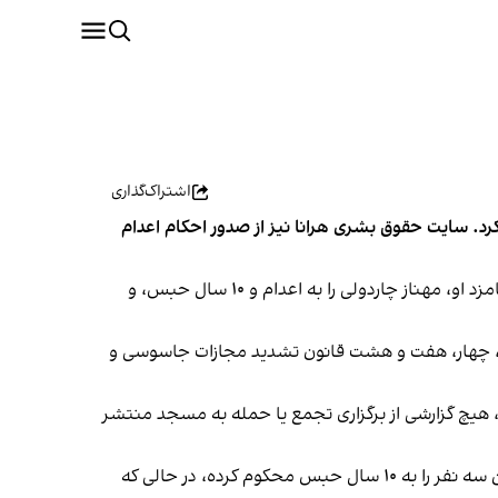
اشتراک‌گذاری
 کرد. سایت حقوق بشری هرانا نیز از صدور احکام اعدام
بر اساس اطلاعات رسیده به ایران‌اینترنشنال، ابوالقاسم صلواتی، رییس شعبه ۱۵ دادگاه انقلاب اسلامی تهران، مهدی ناظر و نامزد او، مهناز چاردولی را به اعدام و ۱۰ سال حبس، و
سه، چهار، هفت و هشت قانون تشدید مجازات جاسوسی و
 هیچ گزارشی از برگزاری تجمع یا حمله به مسجد منتشر
«یک منبع آگاه از وضعیت» این زندانیان سیاسی آن‌ها به ایران‌اینترنشنال گفت صلواتی برای اتهام «اجتماع و تبانی» هر یک از این سه نفر را به ۱۰ سال حبس محکوم کرده، در حالی که