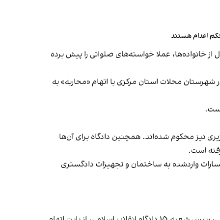
حکم اعدام هستند
از خانواده‌ها، عملا خواسته‌های صلواتی را پیش برده
بازداشت‌شدگان اعتراضات دی‌ماه ۱۴۰۴ در شهرستان محلات استان مرکزی با اتهام «محاربه» به
است.
یری نیز محکوم شده‌اند. همچنین دادگاه برای آن‌ها
رفته است.
ورت مشترک به پرداخت بیش از ۵۵۳ میلیارد و ۷۶۱ میلیون ریال بابت «خسارات واردشده به ساختمان و تجهیزات دادگستری
هرانا جمعه ۱۲ تیر گزارش داد که ارغوان فلاحی، زندانی سیاسی ۲۴ ساله محبوس در زندان اوین، با حکم قاضی ابوالقاسم صلواتی، رییس شعبه ۱۵ دادگاه انقلاب اسلامی، از بابت اتهام