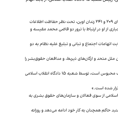
پیش‌تر «یک منبع مطلع» در مورد وضعیت این متهم سیاسی، به هرانا گفته بود: «خانم فلاحی پس از بازداشت مدتی را در بندهای ۲۰۹ و ۲۴۱ زندان اوین، تحت نظر حفاظت اطلاعات
اری از او در ارتباط با ترور دو قاضی محمد مقیسه و
 نیروهای امنیتی بازداشت و در شعبه ۲۶ دادگاه انقلاب اسلامی از بابت اتهامات اجتماع و تبانی و تبلیغ علیه نظام به دو
وادار مجاهدین» نامید و سازمان ملل متحد و ارگان‌های ذیربط، و مدافعان حقوق‌بشر را
همچنین هرانا گزارش داد که وحید خان صنمی، از بازداشت‌شدگان اعتراضات سراسری دی‌ماه سال گذشته که در زندان تهران بزرگ محبوس است، توسط شعبه ۱۵ دادگاه انقلاب اسلامی
زار شده است.»
سلامی از سوی فعالان و سازمان‌های حقوق بشری به
د حاکم همچنان به کار خود ادامه می‌دهد و روزانه