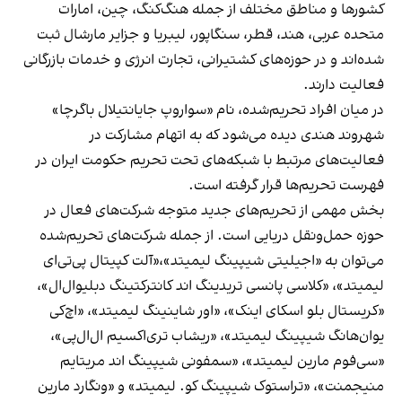
کشورها و مناطق مختلف از جمله هنگ‌کنگ، چین، امارات
متحده عربی، هند، قطر، سنگاپور، لیبریا و جزایر مارشال ثبت
شده‌اند و در حوزه‌های کشتیرانی، تجارت انرژی و خدمات بازرگانی
فعالیت دارند.
در میان افراد تحریم‌شده، نام «سواروپ جایانتیلال باگرچا»
شهروند هندی دیده می‌شود که به اتهام مشارکت در
فعالیت‌های مرتبط با شبکه‌های تحت تحریم حکومت ایران در
فهرست تحریم‌ها قرار گرفته است.
بخش مهمی از تحریم‌های جدید متوجه شرکت‌های فعال در
حوزه حمل‌ونقل دریایی است. از جمله شرکت‌های تحریم‌شده
می‌توان به «اجیلیتی شیپینگ لیمیتد»،«آلت کپیتال پی‌تی‌ای
لیمیتد»، «کلاسی پانسی تریدینگ اند کانترکتینگ دبلیو‌ال‌ال»،
«کریستال بلو اسکای اینک»، «اور شاینینگ لیمیتد»، «اچ‌کی
یوان‌هانگ شیپینگ لیمیتد»، «ریشاب تری‌اکسیم ال‌ال‌پی»،
«سی‌فوم مارین لیمیتد»، «سمفونی شیپینگ اند مریتایم
منیجمنت»، «تراستوک شیپینگ کو. لیمیتد» و «ونگارد مارین