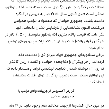
شاید ترامپ بتواند منتقدانی مانند پمپئو را نادیده بگیرد، اما
مخالفت در کنگره چالش بزرگ‌تری است. بسته به ساختار توافق،
ممکن است طبق قانون سال ۲۰۱۵ نیاز به بررسی در کنگره
داشته باشد. جمهوری‌خواهان که معمولا با ترامپ همراهی
می‌کنند، اکنون نشانه‌هایی از نارضایتی نشان داده‌اند. آنها
نگران‌اند که قیمت بالای بنزین (که به‌طور متوسط از ۴.۵۰ دلار در
هر گالن فراتر رفته) به ضررشان در انتخابات میان‌دوره‌ای نوامبر
تمام شود.
برخی سناتورهای جمهوری‌خواه نیز توافق را به‌شدت نقد
کرده‌اند. راجر ویکر آن را «فاجعه» خوانده و گفته «ارزش کاغذی
که روی آن نوشته شده را ندارد». لیندسی گراهام هشدار داده که
این توافق ممکن است «تغییر بزرگی در توازن قدرت منطقه»
ایجاد کند.
گزارش آکسیوس از جزییات توافق ترامپ با
جمهوری اسلامی
در عین حال، فشارها از جهت مخالف هم وجود دارد. در ۱۹ مه،