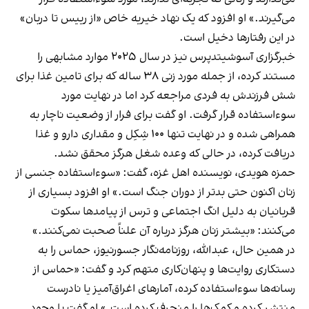
می‌گیرند.» او افزود که یک نهاد خیریه خاص «از رییس تا دربان»
در این رفتارها دخیل است.
خبرگزاری آسوشیتدپرس نیز در سال ۲۰۲۵ موارد مشابهی را
مستند کرده، از جمله مورد زنی ۳۸ ساله که برای تامین غذا برای
شش فرزندش به فردی مراجعه کرد اما در نهایت مورد
سوءاستفاده قرار گرفت. او گفت برای فرار از وضعیت ناچار به
همراهی شده و در نهایت تنها ۱۰۰ شِکِل و مقداری دارو و غذا
دریافت کرده، در حالی که وعده شغل هرگز محقق نشد.
حمزه هویدی، نویسنده اهل غزه، گفت: «سوءاستفاده جنسی از
زنان اکنون حتی بدتر از دوران جنگ است.» او افزود بسیاری از
قربانیان به دلیل انگ اجتماعی و ترس از پیامدها سکوت
می‌کنند: «بیشتر زنان هرگز درباره آن علناً صحبت نمی‌کنند.»
در همین حال، عبدالله، روزنامه‌نگار جسورنیوز، حماس را به
دستکاری روایت‌ها و پنهان‌کاری متهم کرد و گفت: «حماس از
رسانه‌ها سوءاستفاده کرده، آمارهای اغراق‌آمیز یا نادرست
منتشر کرده و کمک‌ها را منحرف کرده است.» او گفت با وجود