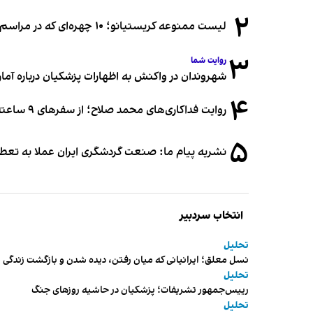
۲
لیست ممنوعه کریستیانو؛ ۱۰ چهره‌ای که در مراسم عروسی رونالدو و جورجینا جایی ندارند
۳
روایت شما
شهروندان در واکنش به اظهارات پزشکیان درباره آمار ج
۴
روایت فداکاری‌های محمد صلاح؛ از سفرهای ۹ ساعته تا خوابیدن زیر آسمان قاهره
۵
نشریه پیام ما: صنعت گردشگری ایران عملا به تع
انتخاب سردبیر
تحلیل
نسل معلق؛ ایرانیانی که میان رفتن، دیده شدن و بازگشت زندگی م
تحلیل
رییس‌جمهور تشریفات؛ پزشکیان در حاشیه روزهای جنگ
تحلیل