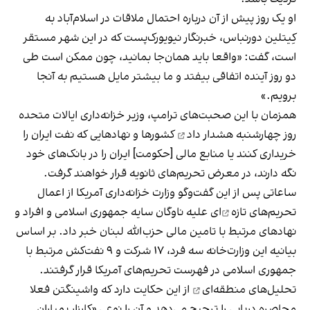
او یک روز پیش از آن درباره احتمال ملاقات در اسلام‌آباد به
کِیتلین دورنباس، خبرنگار نیویورک‌پست که در این شهر مستقر
است، گفت: «واقعا باید همان‌جا بمانید، چون ممکن است طی
دو روز آینده اتفاقی بیفتد و ما بیشتر مایل هستیم به آنجا
برویم.»
همزمان با این صحبت‌های ترامپ، وزیر خزانه‌داری ایالات متحده
روز چهارشنبه
هشدار داد
کشورها و نهادهایی که نفت ایران را
خریداری کنند یا منابع مالی [حکومت] ایران را در بانک‌های خود
نگه دارند، در معرض تحریم‌های ثانویه قرار خواهند گرفت.
ساعاتی پس از این گفت‌وگو وزارت خزانه‌داری آمریکا از
اعمال
تحریم‌های تازه‌
ای علیه ناوگان سایه جمهوری اسلامی و افراد و
نهادهای مرتبط با تامین مالی حزب‌الله لبنان خبر داد. بر اساس
بیانیه این وزارت‌خانه سه فرد، ۱۷ شرکت و ۹ نفت‌کش مرتبط با
جمهوری اسلامی در فهرست تحریم‌های آمریکا قرار گرفتند.
تحلیل‌های منطقه‌ای
از این حکایت دارد که واشینگتن فعلا
محاصره دریایی را ترجیح می‌دهد و آن را نوعی «کارزار بمباران