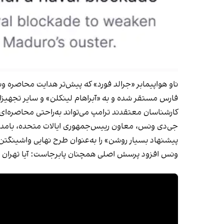
ناو هواپیمابر «جرالد فورد» که پیش‌تر هدایت محاصره ون
فارس مستقر شده و به «آبراهام لینکلن» و سایر تجهیزا
کارشناسان معتقدند ترامپ می‌تواند به‌راحتی محاصره‌ای مو
جی‌دی ونس، معاون رییس‌جمهوری ایالات متحده، بامداد ۲۳ فروردین از عدم دست‌یابی به توافق با ت
پیشنهاد بسیار روشن» را به‌عنوان طرح نهایی واشینگتن
ونس افزود پرسش اصلی همچنان پابرجاست: آیا تهران تعه