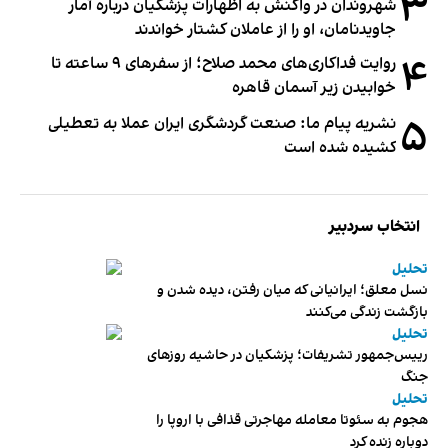
۳
شهروندان در واکنش به اظهارات پزشکیان درباره آمار
جاویدنامان، او را از عاملان کشتار خواندند
۴
روایت فداکاری‌های محمد صلاح؛ از سفرهای ۹ ساعته تا
خوابیدن زیر آسمان قاهره
۵
نشریه پیام ما: صنعت گردشگری ایران عملا به تعطیلی
کشیده شده است
انتخاب سردبیر
تحلیل
نسل معلق؛ ایرانیانی که میان رفتن، دیده شدن و
بازگشت زندگی می‌کنند
تحلیل
رییس‌جمهور تشریفات؛ پزشکیان در حاشیه روزهای
جنگ
تحلیل
هجوم به سئوتا معامله مهاجرتی قذافی با اروپا را
دوباره زنده کرد