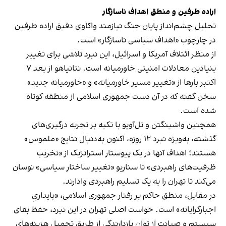
اراده طرفین و منطق اهداف ناسازگار
تحلیل چشم‌انداز پایان جنگ نیازمند واکاوی دقیق اراده طرفین
در چارچوب «اهداف سیاسی ناسازگار» است.
از منظر ائتلاف آمریکا و اسرائیل، این نبرد تلاشی برای تغییر
بنیادین معادلات امنیتی خاورمیانه است. نتانیاهو از بعد ۷
اکتبر بارها از «تغییر مسیر خاورمیانه» و «خاورمیانه جدید»
سخن گفته که در آن دست جمهوری اسلامی از منطقه کوتاه
شده است.
همچنین واشینگتن و تل‌آویو با تکیه بر تجربه درگیری‌های
گذشته، به‌ویژه نبرد ۱۲ روزه، اکنون به‌دنبال نتایج «ملموس»
هستند؛ اهداف آنها در یک پیوستار استراتژیک از «تخریب
ظرفیت‌های راهبردی» تا سناریو «تغییر ساختار سیاسی» نوسان
می‌کند تا تهران را به یک تسلیم راهبردی وادارند.
در مقابل، منطق حاکم بر رفتار جمهوری اسلامی، «پایداریِ
اجبارگرایانه» است. خواست اصلی تهران در این نبرد، حفظ بقای
سیستم و صیانت از توان بازدارندگی از طریق تحمیل هزینه‌های