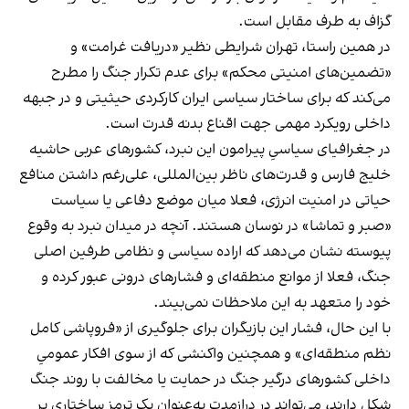
گزاف به طرف مقابل است.
در همین راستا، تهران شرایطی نظیر «دریافت غرامت» و
«تضمین‌های امنیتی محکم» برای عدم تکرار جنگ را مطرح
می‌کند که برای ساختار سیاسی ایران کارکردی حیثیتی و در جبهه
داخلی رویکرد مهمی جهت اقناع بدنه قدرت است.
در جغرافیای سیاسیِ پیرامون این نبرد، کشورهای عربی حاشیه
خلیج فارس و قدرت‌های ناظر بین‌المللی، علی‌رغم داشتن منافع
حیاتی در امنیت انرژی، فعلا میان موضع دفاعی یا سیاست
«صبر و تماشا» در نوسان هستند. آنچه در میدان نبرد به وقوع
پیوسته نشان می‌دهد که اراده سیاسی و نظامی طرفین اصلی
جنگ، فعلا از موانع منطقه‌ای و فشارهای درونی عبور کرده و
خود را متعهد به این ملاحظات نمی‌بیند.
با این حال، فشار این بازیگران برای جلوگیری از «فروپاشی کامل
نظم منطقه‌ای» و همچنین واکنشی که از سوی افکار عمومیِ
داخلی کشورهای درگیر جنگ در حمایت یا مخالفت با روند جنگ
شکل دارند، می‌تواند در درازمدت به‌عنوان یک ترمز ساختاری بر