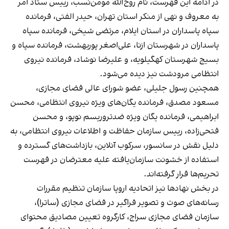
در ادامه این فهرست، نام روح‌الله مومن‌نسب، رییس ستاد امر
به معروف و نهی از منکر استان تهران، حیدر الفتی، فرمانده
سپاه پاسداران در استان ایلام، مرتضی شیخی، فرمانده سپاه
پاسداران در شهرستان ازنا، علی‌اصغر پوربهشت، فرمانده سپاه و
بسیج شهرستان کهگیلویه، و علیرضا نوشاد، فرمانده نیروی
انتظامی مرودشت نیز دیده می‌شود.
همچنین رسول جلیلی، عضو شورای عالی فضای مجازی،
مسعود مصدق، فرمانده یگان‌های ویژه نیروی انتظامی، محسن
ابراهیمی، فرمانده یگان ویژه ضدتروریسم نوپو، و محسن
فتحی‌زاده، رییس سازمان حفاظت و اطلاعات نیروی انتظامی، به
دلیل نقش در سانسور، سرکوب آنلاین، بازداشت‌های گسترده و
استفاده از خشونت سازمان‌یافته علیه معترضان در فهرست
تحریم‌ها قرار گرفته‌اند.
در بخش نهادها نیز اتحادیه اروپا سازمان تنظیم مقررات
رسانه‌های صوت و تصویر فراگیر در فضای مجازی (ساترا)،
سازمان فضای مجازی سراج، کارگروه تعیین مصادیق محتوای