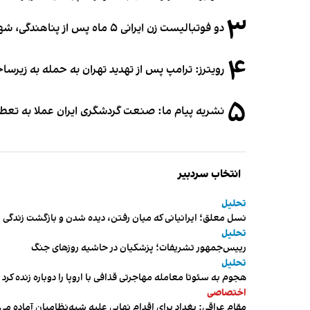
۳
دو فوتبالیست زن ایرانی ۵ ماه پس از پناهندگی، شهروند استرالیا شدند
۴
رویترز: ترامپ پس از تهدید تهران به حمله به زیرس
۵
نشریه پیام ما: صنعت گردشگری ایران عملا به تع
انتخاب سردبیر
تحلیل
نسل معلق؛ ایرانیانی که میان رفتن، دیده شدن و بازگشت زندگی م
تحلیل
رییس‌جمهور تشریفات؛ پزشکیان در حاشیه روزهای جنگ
تحلیل
هجوم به سئوتا معامله مهاجرتی قذافی با اروپا را دوباره زنده کرد
اختصاصی
مقام عراقی: بغداد برای اقدام نهایی علیه شبه‌نظامیان آماده می