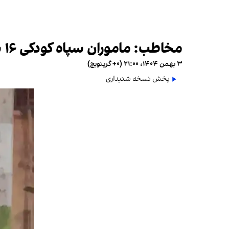
مخاطب: ماموران سپاه کودکی ۱۶ ساله را کشته و او را بدون اطلاع خانواده شبانه دفن کردند
۳ بهمن ۱۴۰۴، ۲۱:۰۰ (‎+۰ گرینویچ)
پخش نسخه شنیداری