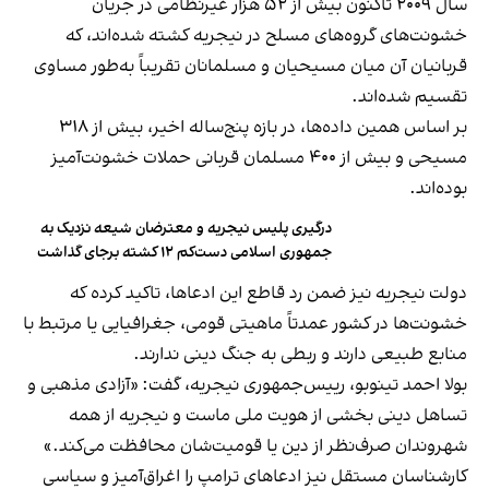
سال ۲۰۰۹ تاکنون بیش از ۵۲ هزار غیرنظامی در جریان
خشونت‌های گروه‌های مسلح در نیجریه کشته شده‌اند، که
قربانیان آن میان مسیحیان و مسلمانان تقریباً به‌طور مساوی
تقسیم شده‌اند.
بر اساس همین داده‌ها، در بازه پنج‌ساله اخیر، بیش از ۳۱۸
مسیحی و بیش از ۴۰۰ مسلمان قربانی حملات خشونت‌آمیز
بوده‌اند.
درگیری پلیس نیجریه و معترضان شیعه نزدیک به
جمهوری اسلامی دست‌کم ۱۲ کشته برجای گذاشت
دولت نیجریه نیز ضمن رد قاطع این ادعاها، تاکید کرده که
خشونت‌ها در کشور عمدتاً ماهیتی قومی، جغرافیایی یا مرتبط با
منابع طبیعی دارند و ربطی به جنگ دینی ندارند.
بولا احمد تینوبو، رییس‌جمهوری نیجریه، گفت: «آزادی مذهبی و
تساهل دینی بخشی از هویت ملی ماست و نیجریه از همه
شهروندان صرف‌نظر از دین یا قومیت‌شان محافظت می‌کند.»
کارشناسان مستقل نیز ادعاهای ترامپ را اغراق‌آمیز و سیاسی