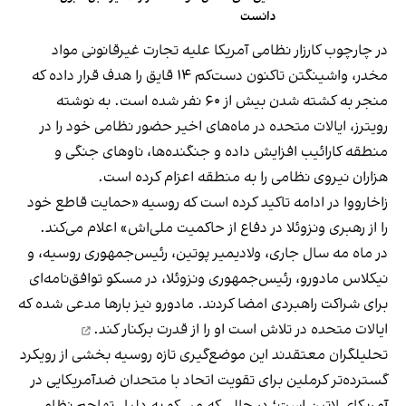
دانست
در چارچوب کارزار نظامی آمریکا علیه تجارت غیرقانونی مواد
مخدر، واشینگتن تاکنون دست‌کم ۱۴ قایق را هدف قرار داده که
منجر به کشته شدن بیش از ۶۰ نفر شده است. به نوشته
رویترز، ایالات متحده در ماه‌های اخیر حضور نظامی خود را در
منطقه کارائیب افزایش داده و جنگنده‌ها، ناوهای جنگی و
هزاران نیروی نظامی را به منطقه اعزام کرده است.
زاخارووا در ادامه تاکید کرده است که روسیه «حمایت قاطع خود
را از رهبری ونزوئلا در دفاع از حاکمیت ملی‌اش» اعلام می‌کند.
در ماه مه سال جاری، ولادیمیر پوتین، رئیس‌جمهوری روسیه، و
نیکلاس مادورو، رئیس‌جمهوری ونزوئلا، در مسکو توافق‌نامه‌ای
برای شراکت راهبردی امضا کردند. مادورو نیز بارها مدعی شده که
ایالات متحده در
تلاش است او را از قدرت برکنار کند.
تحلیلگران معتقدند این موضع‌گیری تازه روسیه بخشی از رویکرد
گسترده‌تر کرملین برای تقویت اتحاد با متحدان ضدآمریکایی در
آمریکای لاتین است؛ در حالی که مسکو به دلیل تهاجم نظامی