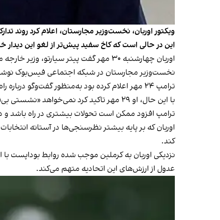
ویکتور اوربان، نخست‌وزیر مجارستان، اعلام کرد روند تدار
این در حالی است که کاخ سفید پیش‌تر از لغو این دیدار خبر
اوربان چهارشنبه ۳۰ مهر گفت پیتر سیارتو، وزیر خارجه مجارستان، برای هماهنگی امور مربوط به این دیدار در واشینگتن حضور دارد.
نخست‌وزیر مجارستان در شبکه اجتماعی فیس‌بوک نوشت: «
ترامپ ۲۴ مهر اعلام کرده بود به‌منظور گفت‌وگو درباره راه‌های پایان دادن به مناقشه اوکراین، با پوتین در مجارستان
با این حال، او ۲۹ مهر تاکید کرد نمی‌خواهد «نشستی بی‌ثمر» برگزار کند.
ترامپ افزود ممکن است تحولات بیشتری در راه باشد و در 
کند.
نزدیکی اوربان به کرملین موجب شده روابط بوداپست با 
عدول از ارزش‌های این اتحادیه متهم می‌کند.