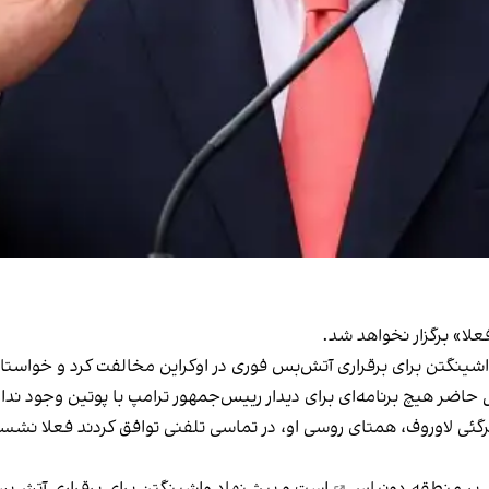
ینگتن برای برقراری آتش‌بس فوری در اوکراین مخالفت کرد و خواستار 
 حاضر هیچ برنامه‌ای برای دیدار رییس‌جمهور ترامپ با پوتین وجود ندار
سرگئی لاوروف، همتای روسی او، در تماسی تلفنی توافق کردند فعلا نشس
 بر
منطقه دونباس
است و پیشنهاد واشینگتن برای برقراری آتش‌بس