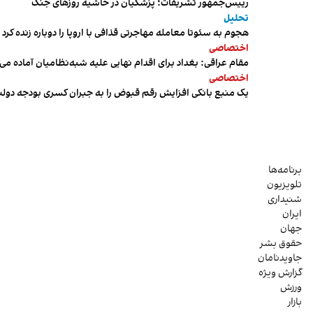
رییس‌جمهور تشریفات؛ پزشکیان در حاشیه روزهای جنگ
تحلیل
هجوم به سئوتا معامله مهاجرتی قذافی با اروپا را دوباره زنده کرد
اختصاصی
مقام عراقی: بغداد برای اقدام نهایی علیه شبه‌نظامیان آماده می
اختصاصی
یک منبع بانکی افزایش رقم قبوض را به جبران کسری بودجه دول
برنامه‌ها
تلویزیون
شنیداری
ایران
جهان
حقوق بشر
جاویدنامان
گزارش ویژه
ورزش
بازار